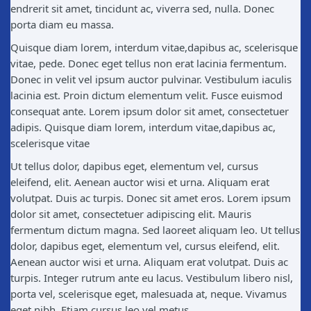
endrerit sit amet, tincidunt ac, viverra sed, nulla. Donec
porta diam eu massa.
Quisque diam lorem, interdum vitae,dapibus ac, scelerisque
vitae, pede. Donec eget tellus non erat lacinia fermentum.
Donec in velit vel ipsum auctor pulvinar. Vestibulum iaculis
lacinia est. Proin dictum elementum velit. Fusce euismod
consequat ante. Lorem ipsum dolor sit amet, consectetuer
adipis. Quisque diam lorem, interdum vitae,dapibus ac,
scelerisque vitae
Ut tellus dolor, dapibus eget, elementum vel, cursus
eleifend, elit. Aenean auctor wisi et urna. Aliquam erat
volutpat. Duis ac turpis. Donec sit amet eros. Lorem ipsum
dolor sit amet, consectetuer adipiscing elit. Mauris
fermentum dictum magna. Sed laoreet aliquam leo. Ut tellus
dolor, dapibus eget, elementum vel, cursus eleifend, elit.
Aenean auctor wisi et urna. Aliquam erat volutpat. Duis ac
turpis. Integer rutrum ante eu lacus. Vestibulum libero nisl,
porta vel, scelerisque eget, malesuada at, neque. Vivamus
eget nibh. Etiam cursus leo vel metus.